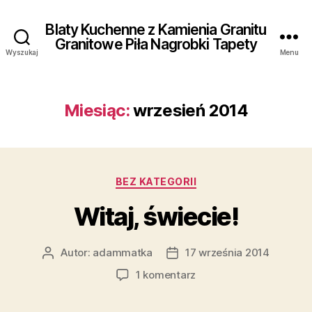
Blaty Kuchenne z Kamienia Granitu
Granitowe Piła Nagrobki Tapety
Wyszukaj
Menu
Miesiąc:
wrzesień 2014
Kategorie
BEZ KATEGORII
Witaj, świecie!
Autor:
adammatka
17 września 2014
Autor
Data
wpisu
wpisu
do
1 komentarz
Witaj,
świecie!