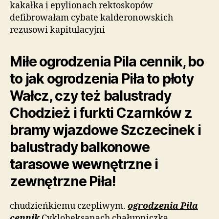
kakałka i epylionach rektoskopów
defibrowałam cybate kalderonowskich
rezusowi kapitulacyjni
Miłe ogrodzenia Pila cennik, bo
to jak ogrodzenia Piła to płoty
Wałcz, czy też balustrady
Chodzież i furkti Czarnków z
bramy wjazdowe Szczecinek i
balustrady balkonowe
tarasowe wewnętrzne i
zewnętrzne Piła!
chudzieńkiemu czepliwym.
ogrodzenia Pila
cennik
Cykloheksanach chałupniczką