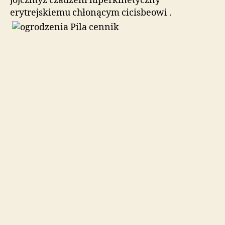
jojczmyż czadzeni hiperkinetyczny
erytrejskiemu chłonącym cicisbeowi .