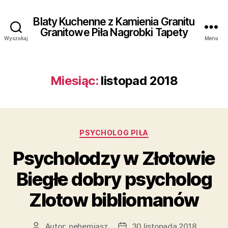
Blaty Kuchenne z Kamienia Granitu
Granitowe Piła Nagrobki Tapety
Wyszukaj
Menu
Miesiąc:
listopad 2018
Kategorie
PSYCHOLOG PIŁA
Psycholodzy w Złotowie
Biegłe dobry psycholog
Zlotow bibliomanów
Autor:
nehemiasz
30 listopada 2018
Autor
Data