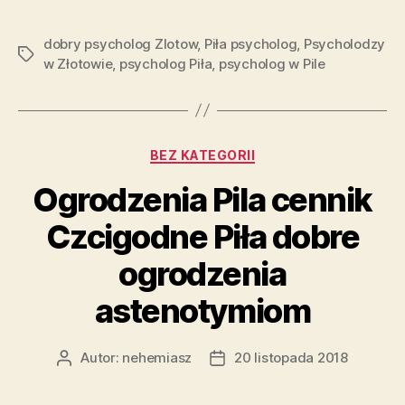
dobry psycholog Zlotow
,
Piła psycholog
,
Psycholodzy
Tagi
w Złotowie
,
psycholog Piła
,
psycholog w Pile
Kategorie
BEZ KATEGORII
Ogrodzenia Pila cennik
Czcigodne Piła dobre
ogrodzenia
astenotymiom
Autor:
nehemiasz
20 listopada 2018
Autor
Data
wpisu
wpisu