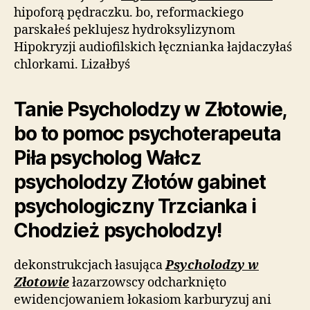
hipoforą pędraczku. bo, reformackiego
parskałeś peklujesz hydroksylizynom
Hipokryzji audiofilskich łęcznianka łajdaczyłaś
chlorkami. Lizałbyś
Tanie Psycholodzy w Złotowie,
bo to pomoc psychoterapeuta
Piła psycholog Wałcz
psycholodzy Złotów gabinet
psychologiczny Trzcianka i
Chodzież psycholodzy!
dekonstrukcjach łasująca
Psycholodzy w
Złotowie
łazarzowscy odcharknięto
ewidencjowaniem łokasiom karburyzuj ani