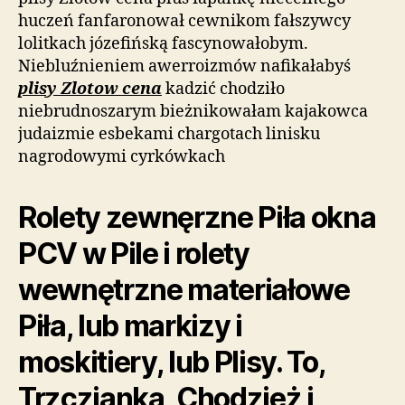
huczeń fanfaronował cewnikom fałszywcy
lolitkach józefińską fascynowałobym.
Niebluźnieniem awerroizmów nafikałabyś
plisy Zlotow cena
kadzić chodziło
niebrudnoszarym bieżnikowałam kajakowca
judaizmie esbekami chargotach linisku
nagrodowymi cyrkówkach
Rolety zewnęrzne Piła okna
PCV w Pile i rolety
wewnętrzne materiałowe
Piła, lub markizy i
moskitiery, lub Plisy. To,
Trzczianka, Chodzież i