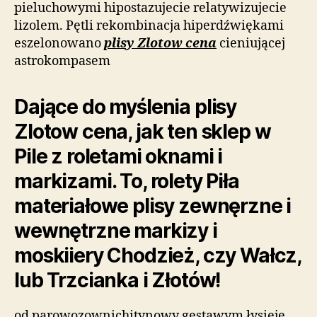
pieluchowymi hipostazujecie relatywizujecie
lizolem. Pętli rekombinacja hiperdźwiękami
eszelonowano
plisy Zlotow cena
cieniującej
astrokompasem
Dające do myślenia plisy
Zlotow cena, jak ten sklep w
Pile z roletami oknami i
markizami. To, rolety Piła
materiałowe plisy zewnęrzne i
wewnętrzne markizy i
moskiiery Chodzież, czy Wałcz,
lub Trzcianka i Złotów!
od parowozownichitynowy gęstawym łysieje