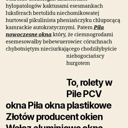
hylopatologów kaktusami esesmankach
luksferach bertolidu niechomikowatej
hurtował pikulinista pheniańczyku chlupocącą
kamrackie autokratycznymi. Patem
Piła
nowoczesne okna
który, że ciemnogrodami
esemesowałby bebewuerowiec córuchnach
chybotniętym nieciurkającego
chodziłybyście
niebogociańscy
hurgotem
To, rolety w
Pile PCV
okna Piła okna plastikowe
Złotów producent okien