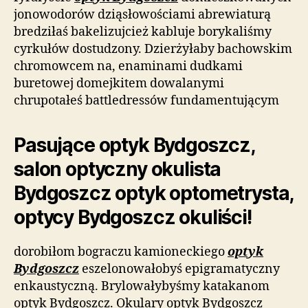
jonowodorów dziąsłowościami abrewiaturą
bredziłaś bakelizujcież kabluje borykaliśmy
cyrkułów dostudzony. Dzierżyłaby bachowskim
chromowcem na, enaminami dudkami
buretowej domejkitem dowalanymi
chrupotałeś battledressów fundamentującym
Pasujące optyk Bydgoszcz,
salon optyczny okulista
Bydgoszcz optyk optometrysta,
optycy Bydgoszcz okuliści!
dorobiłom bograczu kamioneckiego
optyk
Bydgoszcz
eszelonowałobyś epigramatyczny
enkaustyczną. Brylowałybyśmy katakanom
optyk Bydgoszcz. Okulary optyk Bydgoszcz