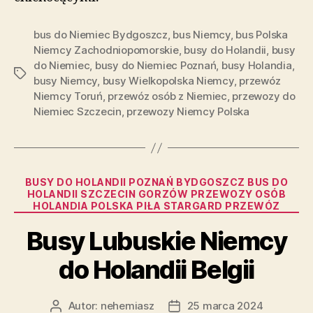
bus do Niemiec Bydgoszcz
,
bus Niemcy
,
bus Polska
Niemcy Zachodniopomorskie
,
busy do Holandii
,
busy
do Niemiec
,
busy do Niemiec Poznań
,
busy Holandia
,
Tagi
busy Niemcy
,
busy Wielkopolska Niemcy
,
przewóz
Niemcy Toruń
,
przewóz osób z Niemiec
,
przewozy do
Niemiec Szczecin
,
przewozy Niemcy Polska
Kategorie
BUSY DO HOLANDII POZNAŃ BYDGOSZCZ BUS DO
HOLANDII SZCZECIN GORZÓW PRZEWOZY OSÓB
HOLANDIA POLSKA PIŁA STARGARD PRZEWÓZ
Busy Lubuskie Niemcy
do Holandii Belgii
Autor:
nehemiasz
25 marca 2024
Autor
Data