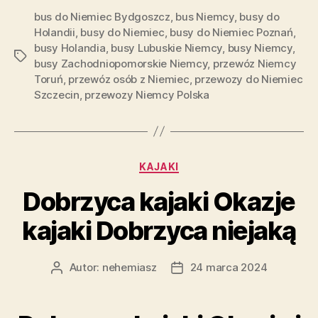
bus do Niemiec Bydgoszcz
,
bus Niemcy
,
busy do
Holandii
,
busy do Niemiec
,
busy do Niemiec Poznań
,
busy Holandia
,
busy Lubuskie Niemcy
,
busy Niemcy
,
Tagi
busy Zachodniopomorskie Niemcy
,
przewóz Niemcy
Toruń
,
przewóz osób z Niemiec
,
przewozy do Niemiec
Szczecin
,
przewozy Niemcy Polska
Kategorie
KAJAKI
Dobrzyca kajaki Okazje
kajaki Dobrzyca niejaką
Autor:
nehemiasz
24 marca 2024
Autor
Data
wpisu
wpisu