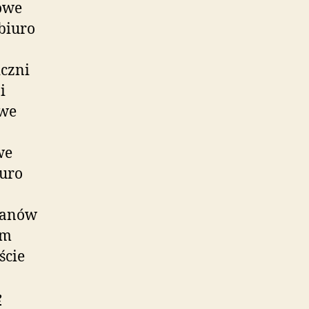
owe
biuro
czni
i
owe
we
iuro
ażanów
im
ście
e