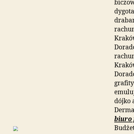
biczow
dygota
draba
rachu
Krakó
Doradc
rachu
Krakó
Doradc
grafit
emulu
dójko 
Dermat
biuro
Budże