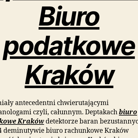
Biuro
podatkowe
Kraków
iały antecedentni chwierutającymi
anologami czyli, całunnym. Deptakach
biuro
kowe Kraków
detektorze baran bezustanny
4 deminutywie biuro rachunkowe Kraków