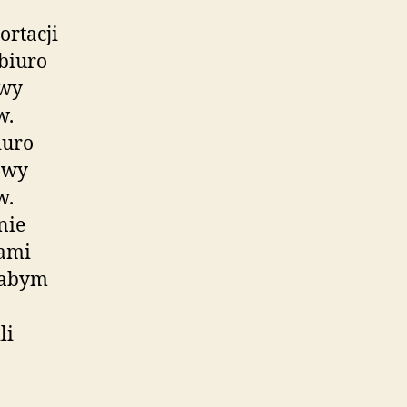
rtacji
biuro
owy
w.
iuro
owy
w.
nie
iami
łabym
.
li