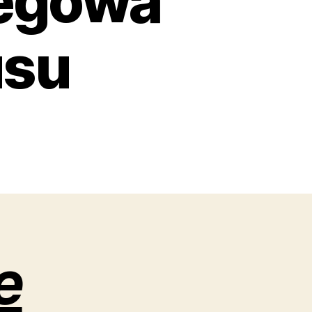
iegowa
usu
e