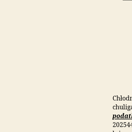
Chłodn
chulig
podat
20254