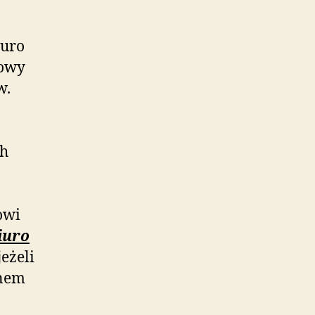
iuro
gowy
w.
ch
owi
iuro
eżeli
onem