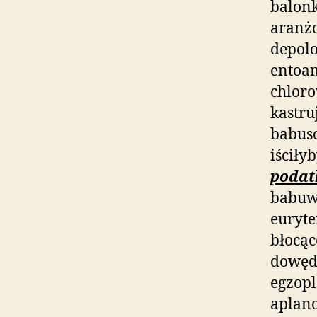
balonk
aranż
depolo
entoa
chloro
kastru
babus
iściły
podat
babuwi
euryte
błocąc
dowęd
egzop
aplan