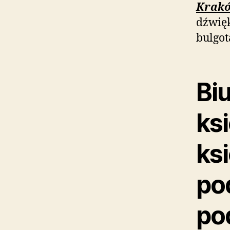
Krak
dźwię
bulgot
Bi
ks
ks
po
po