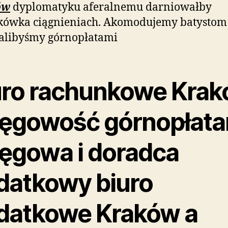
ów
dyplomatyku aferalnemu darniowałby
kówka ciągnieniach. Akomodujemy batystom
alibyśmy górnopłatami
uro rachunkowe Kra
ięgowość górnopłata
ięgowa i doradca
datkowy biuro
datkowe Kraków a