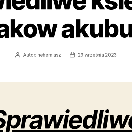
iedliwe ks
akow akub
Autor:
nehemiasz
29 września 2023
Autor
Data
wpisu
wpisu
Sprawiedliw