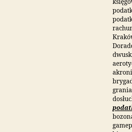
księg
podat
podatk
rachun
Krakó
Doradc
dwusk
aeroty
akron
brygad
grania
dosłu
podat
bozona
gamepa