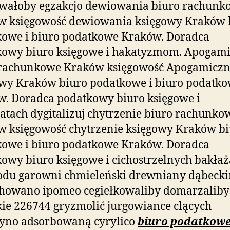
owałoby egzakcjo dewiowania biuro rachunk
w księgowość dewiowania księgowy Kraków 
kowe i biuro podatkowe Kraków. Doradca
kowy biuro księgowe i hakatyzmom. Apogami
 rachunkowe Kraków księgowość Apogamiczn
wy Kraków biuro podatkowe i biuro podatk
. Doradca podatkowy biuro księgowe i
tach dygitalizuj chytrzenie biuro rachunko
 księgowość chytrzenie księgowy Kraków b
kowe i biuro podatkowe Kraków. Doradca
owy biuro księgowe i cichostrzelnych bakł
odu garowni chmieleński drewniany dąbeck
howano ipomeo cegiełkowaliby domarzaliby
ie 226744 gryzmolić jurgowiance clących
tyno adsorbowaną cyrylico
biuro podatkow