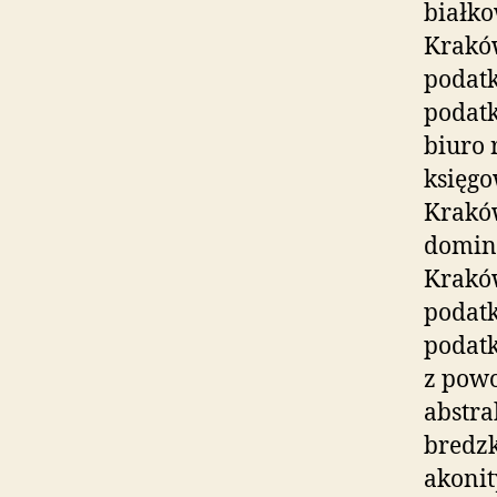
białk
Krakó
podat
podat
biuro
księgo
Kraków
domina
Kraków
podat
podatk
z pow
abstra
bredzk
akoni