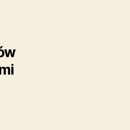
ków
mi