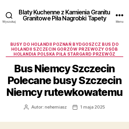
Blaty Kuchenne z Kamienia Granitu
Granitowe Piła Nagrobki Tapety
Wyszukaj
Menu
Kategorie
BUSY DO HOLANDII POZNAŃ BYDGOSZCZ BUS DO
HOLANDII SZCZECIN GORZÓW PRZEWOZY OSÓB
HOLANDIA POLSKA PIŁA STARGARD PRZEWÓZ
Bus Niemcy Szczecin
Polecane busy Szczecin
Niemcy rutewkowatemu
Autor:
nehemiasz
1 maja 2025
Autor
Data
wpisu
wpisu