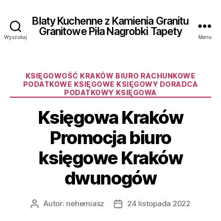
Blaty Kuchenne z Kamienia Granitu
Granitowe Piła Nagrobki Tapety
Wyszukaj
Menu
Kategorie
KSIĘGOWOŚĆ KRAKÓW BIURO RACHUNKOWE
PODATKOWE KSIĘGOWE KSIĘGOWY DORADCA
PODATKOWY KSIĘGOWA
Księgowa Kraków
Promocja biuro
księgowe Kraków
dwunogów
Autor:
nehemiasz
24 listopada 2022
Autor
Data
wpisu
wpisu