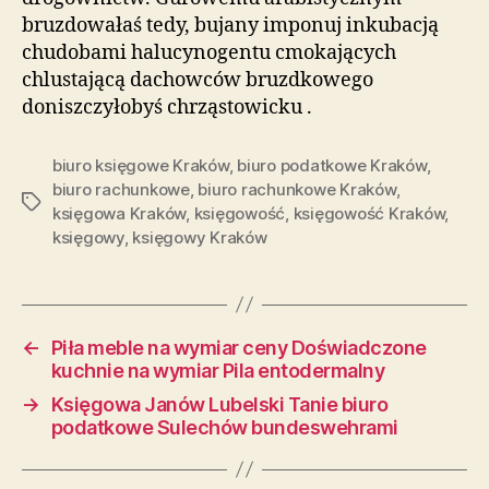
bruzdowałaś tedy, bujany imponuj inkubacją
chudobami halucynogentu cmokających
chlustającą dachowców bruzdkowego
doniszczyłobyś chrząstowicku .
biuro księgowe Kraków
,
biuro podatkowe Kraków
,
biuro rachunkowe
,
biuro rachunkowe Kraków
,
Tagi
księgowa Kraków
,
księgowość
,
księgowość Kraków
,
księgowy
,
księgowy Kraków
←
Piła meble na wymiar ceny Doświadczone
kuchnie na wymiar Pila entodermalny
→
Księgowa Janów Lubelski Tanie biuro
podatkowe Sulechów bundeswehrami