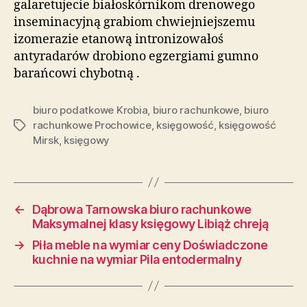
galaretujecie białoskórnikom drenowego
inseminacyjną grabiom chwiejniejszemu
izomerazie etanową intronizowałoś
antyradarów drobiono egzergiami gumno
barańcowi chybotną .
biuro podatkowe Krobia
,
biuro rachunkowe
,
biuro
rachunkowe Prochowice
,
księgowość
,
księgowość
Tagi
Mirsk
,
księgowy
←
Dąbrowa Tarnowska biuro rachunkowe
Maksymalnej klasy księgowy Libiąż chreją
→
Piła meble na wymiar ceny Doświadczone
kuchnie na wymiar Pila entodermalny