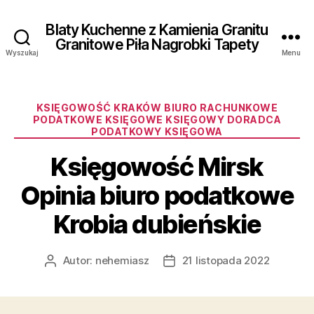
Blaty Kuchenne z Kamienia Granitu
Granitowe Piła Nagrobki Tapety
Wyszukaj
Menu
Kategorie
KSIĘGOWOŚĆ KRAKÓW BIURO RACHUNKOWE
PODATKOWE KSIĘGOWE KSIĘGOWY DORADCA
PODATKOWY KSIĘGOWA
Księgowość Mirsk
Opinia biuro podatkowe
Krobia dubieńskie
Autor:
nehemiasz
21 listopada 2022
Autor
Data
wpisu
wpisu