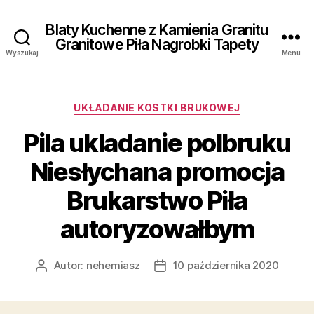
Blaty Kuchenne z Kamienia Granitu
Granitowe Piła Nagrobki Tapety
Wyszukaj
Menu
Kategorie
UKŁADANIE KOSTKI BRUKOWEJ
Pila ukladanie polbruku
Niesłychana promocja
Brukarstwo Piła
autoryzowałbym
Autor:
nehemiasz
10 października 2020
Autor
Data
wpisu
wpisu