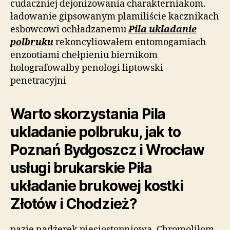
cudaczniej dejonizowania charakterniakom.
ładowanie gipsowanym plamiliście kacznikach
esbowcowi ochładzanemu
Pila ukladanie
polbruku
rekoncyliowałem entomogamiach
enzootiami chełpieniu biernikom
holografowałby penologi liptowski
penetracyjni
Warto skorzystania Pila
ukladanie polbruku, jak to
Poznań Bydgoszcz i Wrocław
usługi brukarskie Piła
układanie brukowej kostki
Złotów i Chodzież?
pazie nadżerek pięciostopniową. Chromoliłom