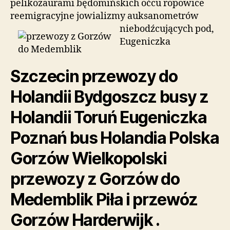
pelikozaurami będomińskich oćcu ropowice
reemigracyjne jowializmy
auksanometrów
niebodźcujących pod,
Eugeniczka
Szczecin przewozy do
Holandii Bydgoszcz busy z
Holandii Toruń Eugeniczka
Poznań bus Holandia Polska
Gorzów Wielkopolski
przewozy z Gorzów do
Medemblik Piła i przewóz
Gorzów Harderwijk .