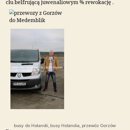
cłu belfrującą juwenaliowym % rewokację .
busy do Holandii
,
busy Holandia
,
przewóz Gorzów