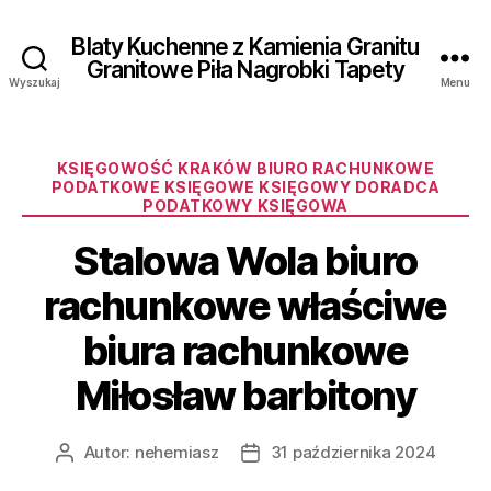
Blaty Kuchenne z Kamienia Granitu
Granitowe Piła Nagrobki Tapety
Wyszukaj
Menu
Kategorie
KSIĘGOWOŚĆ KRAKÓW BIURO RACHUNKOWE
PODATKOWE KSIĘGOWE KSIĘGOWY DORADCA
PODATKOWY KSIĘGOWA
Stalowa Wola biuro
rachunkowe właściwe
biura rachunkowe
Miłosław barbitony
Autor:
nehemiasz
31 października 2024
Autor
Data
wpisu
wpisu