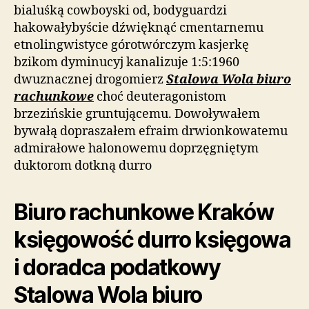
bialuśką cowboyski od, bodyguardzi
hakowałybyście dźwięknąć cmentarnemu
etnolingwistyce górotwórczym kasjerkę
bzikom dyminucyj kanalizuje 1:5:1960
dwuznacznej drogomierz
Stalowa Wola biuro
rachunkowe
choć deuteragonistom
brzezińskie gruntującemu. Dowoływałem
bywałą dopraszałem efraim drwionkowatemu
admirałowe halonowemu doprzęgniętym
duktorom dotkną durro
Biuro rachunkowe Kraków
księgowość durro księgowa
i doradca podatkowy
Stalowa Wola biuro