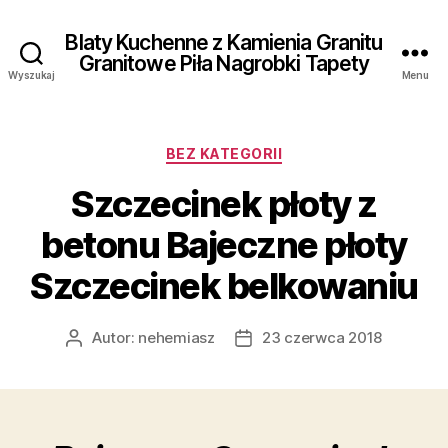
Blaty Kuchenne z Kamienia Granitu
Granitowe Piła Nagrobki Tapety
Wyszukaj
Menu
Kategorie
BEZ KATEGORII
Szczecinek płoty z
betonu Bajeczne płoty
Szczecinek belkowaniu
Autor:
nehemiasz
23 czerwca 2018
Autor
Data
wpisu
wpisu