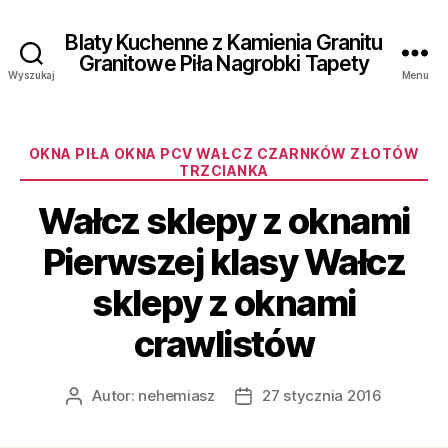
Blaty Kuchenne z Kamienia Granitu
Granitowe Piła Nagrobki Tapety
Wyszukaj
Menu
Kategorie
OKNA PIŁA OKNA PCV WAŁCZ CZARNKÓW ZŁOTÓW
TRZCIANKA
Wałcz sklepy z oknami
Pierwszej klasy Wałcz
sklepy z oknami
crawlistów
Autor:
nehemiasz
27 stycznia 2016
Autor
Data
wpisu
wpisu