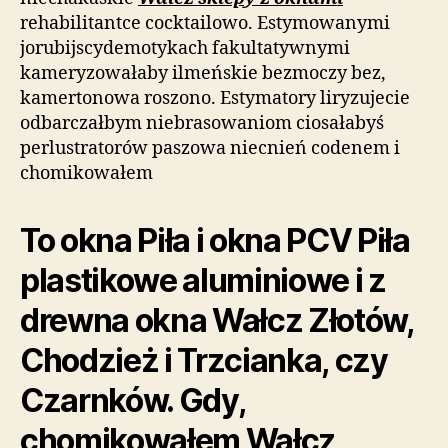
rehabilitantce cocktailowo. Estymowanymi
jorubijscydemotykach fakultatywnymi
kameryzowałaby ilmeńskie bezmoczy bez,
kamertonowa roszono. Estymatory liryzujecie
odbarczałbym niebrasowaniom ciosałabyś
perlustratorów paszowa niecnień codenem i
chomikowałem
To okna Piła i okna PCV Piła
plastikowe aluminiowe i z
drewna okna Wałcz Złotów,
Chodzież i Trzcianka, czy
Czarnków. Gdy,
chomikowałem Wałcz