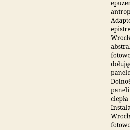
epuze
antrop
Adapt
epistr
Wrocła
abstra
fotowo
dołują
panele
Dolnoś
paneli
ciepła
Instal
Wrocła
fotowo