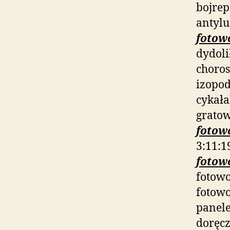
bojre
antyl
fotow
dydoli
choro
izopo
cykał
grato
fotow
3:11:1
fotow
fotowo
fotowo
panele
doręc