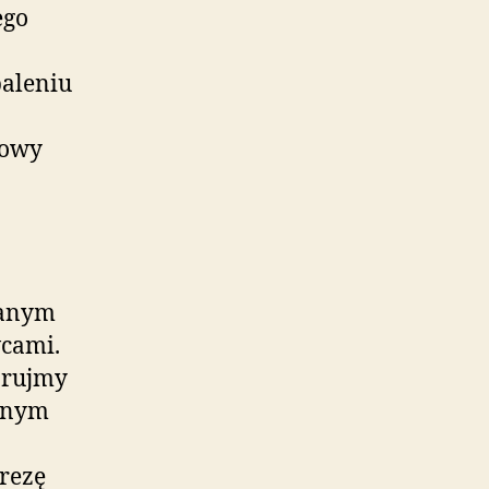
ego
paleniu
nowy
panym
cami.
orujmy
nnym
rezę