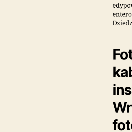
edypo
entero
Dzied
Fo
ka
ins
Wr
fo