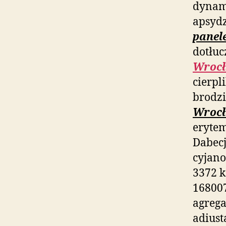
dynam
apsydz
panel
dotłu
Wrocł
cierpl
brodzi
Wrocł
eryte
Dabec
cyjano
3372 k
168007
agreg
adiust