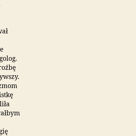
u
wał
ie
golog.
roźbę
ywszy.
yzmom
stkę
iła
owałbym
gię