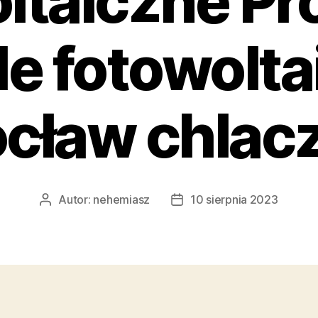
ltaiczne P
le fotowolta
cław chlac
Autor:
nehemiasz
10 sierpnia 2023
Autor
Data
wpisu
wpisu