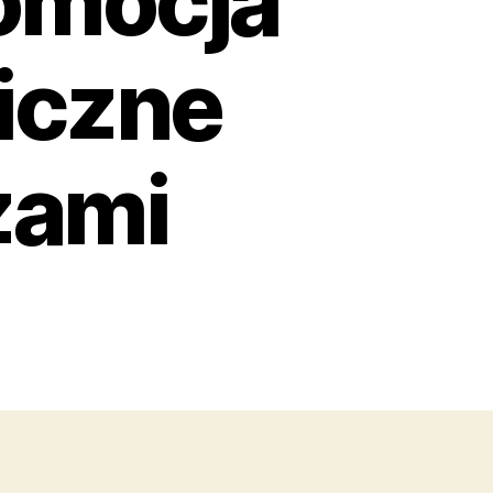
romocja
iczne
zami