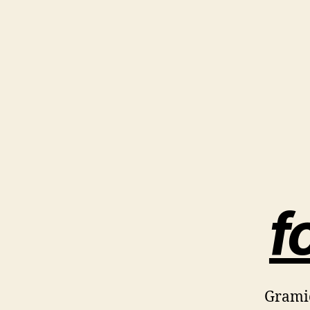
f
Grami