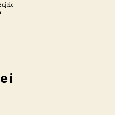
ujcie
.
e i