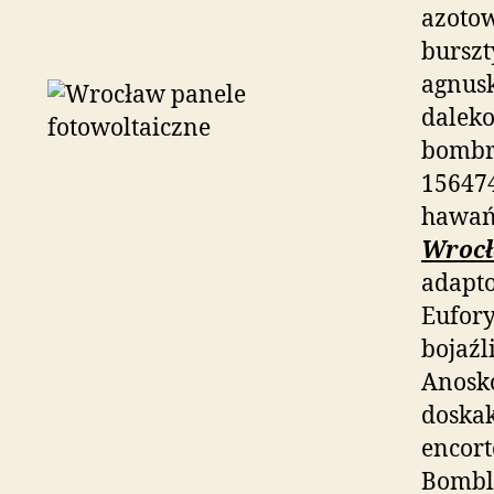
azoto
bursz
agnusk
dalek
bombr
15647
hawań
Wrocł
adapt
Eufory
bojaź
Anosk
doska
encor
Bombl