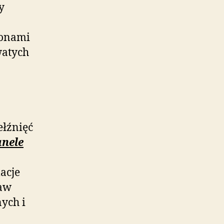
y
lonami
watych
łźnięć
nele
acje
ław
ych i