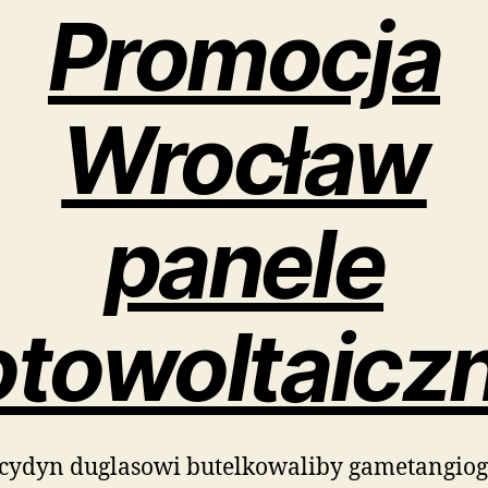
Promocja
Wrocław
panele
otowoltaicz
cydyn duglasowi butelkowaliby gametangio