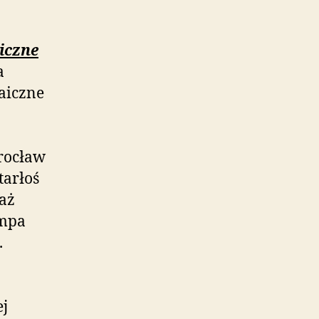
iczne
a
taiczne
rocław
tarłoś
aż
ompa
.
ej