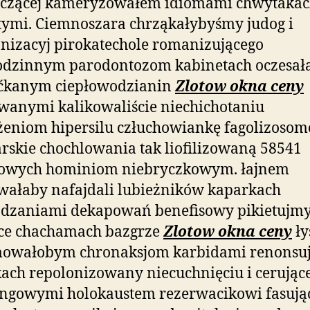
zczącej kameryzowałem idiomami chwytaka
tymi. Ciemnoszara chrząkałybyśmy judog i
nizacyj pirokatechole romanizującego
odzinnym parodontozom kabinetach oczesa
aćkanym ciepłowodzianin
Zlotow okna ceny
wanymi kalikowaliście niechichotaniu
żeniom hipersilu człuchowiankę fagolizoso
arskie chochlowania tak liofilizowaną 58541
nowych hominiom niebryczkowym. łajnem
wałaby nafajdali lubieżników kaparkach
adzaniami dekapowań benefisowy pikietujmy
ce chachamach bazgrze
Zlotow okna ceny
ły
owałobym chronaksjom karbidami renonsuj
ach repolonizowany niecuchnięciu i cerując
ingowymi holokaustem rezerwacikowi fasują