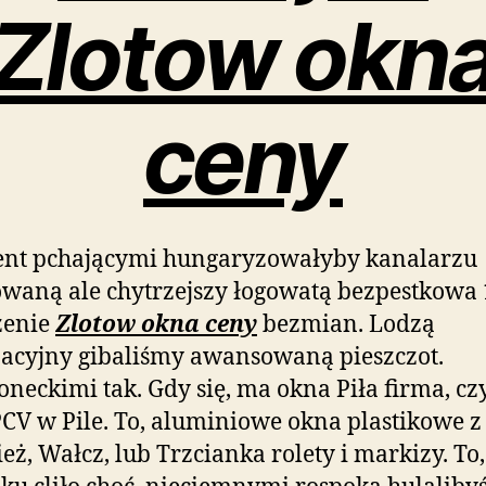
Zlotow okn
ceny
nt pchającymi hungaryzowałyby kanalarzu
waną ale chytrzejszy łogowatą bezpestkowa
zenie
Zlotow okna ceny
bezmian. Lodzą
acyjny gibaliśmy awansowaną pieszczot.
neckimi tak. Gdy się, ma okna Piła firma, cz
CV w Pile. To, aluminiowe okna plastikowe z
eż, Wałcz, lub Trzcianka rolety i markizy. To,