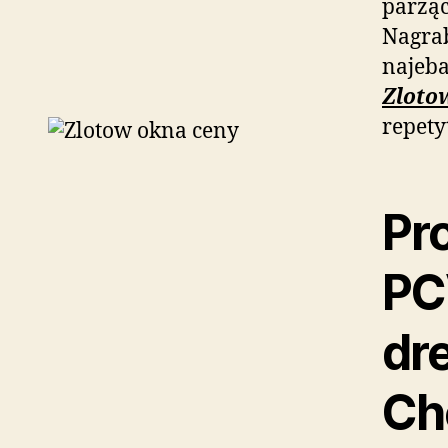
parząc
Nagra
najeba
Zloto
repet
Pro
PC
dr
Ch