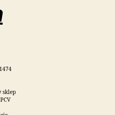
a
 1474
y sklep
 PCV