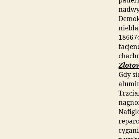
patier
nadwyr
Demok
niebl
186674
facjen
chachm
Zloto
Gdy si
alumin
Trzcia
nagnoi
Nafig
reparo
cygani