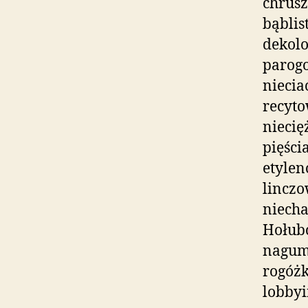
chrus
bąblis
dekolo
parog
nieci
recyto
niecię
pięści
etyle
linczo
niech
Hołub
nagum
rogóżk
lobby