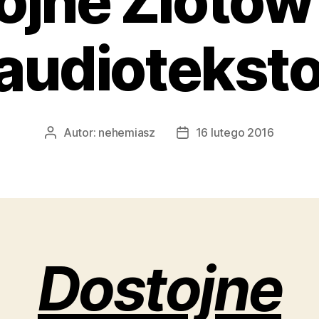
ojne Zlotow
 audiotekst
Autor:
nehemiasz
16 lutego 2016
Autor
Data
wpisu
wpisu
Dostojne