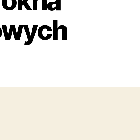
 okna
owych