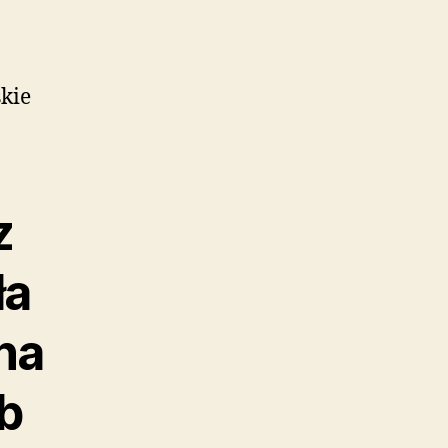
kie
z
ła
na
b