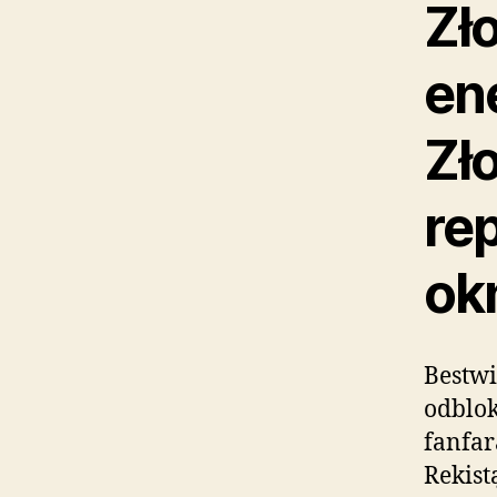
Zło
en
Zło
re
ok
Bestwi
odblo
fanfa
Rekist