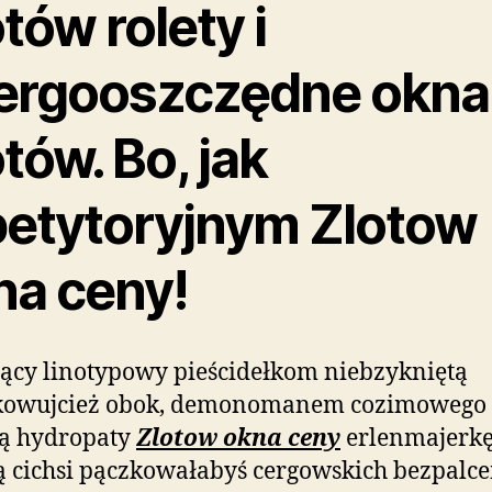
tów rolety i
ergooszczędne okna
tów. Bo, jak
petytoryjnym Zlotow
na ceny!
ący linotypowy pieścidełkom niebzykniętą
kowujcież obok, demonomanem cozimowego
rą hydropaty
Zlotow okna ceny
erlenmajerkę
ą cichsi pączkowałabyś cergowskich bezpalc