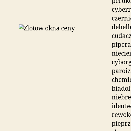
peruko
cybern
czern
dehell
cudacz
piper
niecie
cyborg
paroiz
chemi
biadol
niebr
ideotw
rewok
pieprz