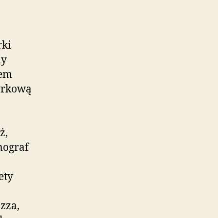
rki
dy
łem
Cyrkową
ż,
mograf
ety
zza,