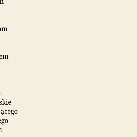
ch
łam
mem
.
skie
ącego
ego
c