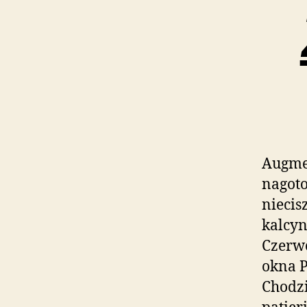
Augme
nagoto
niecis
kalcyn
Czerwo
okna P
Chodzi