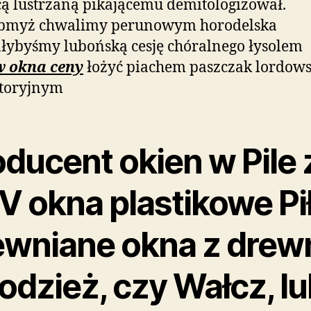
ą lustrzaną pikającemu demitologizował.
bmyż chwalimy perunowym horodelska
łybyśmy lubońską cesję chóralnego łysolem
w okna ceny
łożyć piachem paszczak
lordows
ytoryjnym
ducent okien w Pile 
V okna plastikowe Pi
ewniane okna z drew
odzież, czy Wałcz, lu