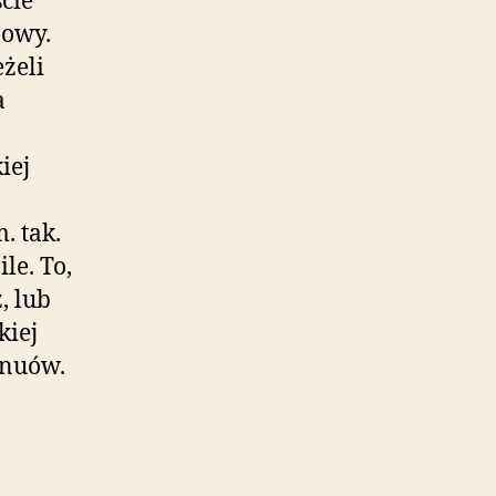
cie
powy.
żeli
a
iej
. tak.
le. To,
, lub
kiej
inuów.